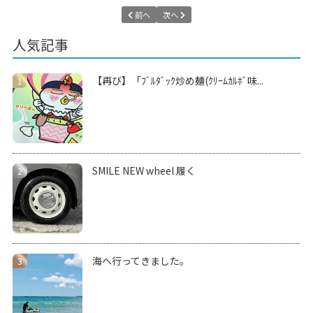
前へ
次へ
人気記事
【再び】「ﾌﾞﾙﾀﾞｯｸ炒め麺(ｸﾘｰﾑｶﾙﾎﾞ味...
SMILE NEW wheel 履く
海へ行ってきました。