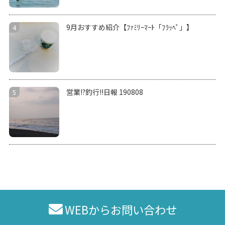
9月おすすめ紹介【ﾌｧﾐﾘｰﾏｰﾄ「ﾌﾗｯﾍﾟ」】
営業!?釣行!!日報 190808
WEBからお問い合わせ