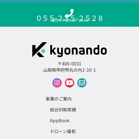
０５５-２３５-２５２８
（受付：平日9:00〜17:00）
〒400-0031
山梨県甲府市丸の内1-10-1
事業のご案内
総合印刷実績
AppBook
ドローン撮影