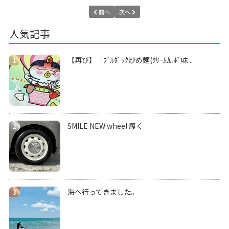
前へ
次へ
人気記事
【再び】「ﾌﾞﾙﾀﾞｯｸ炒め麺(ｸﾘｰﾑｶﾙﾎﾞ味...
SMILE NEW wheel 履く
海へ行ってきました。