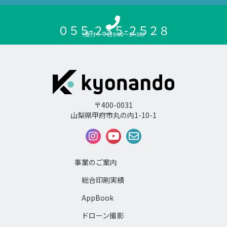
０５５-２３５-２５２８
（受付：平日9:00〜17:00）
〒400-0031
山梨県甲府市丸の内1-10-1
事業のご案内
総合印刷実績
AppBook
ドローン撮影