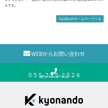
メです。
AppBookホームページへ
WEBからお問い合わせ
０５５-２３５-２５２８
（受付：平日9:00〜17:00）