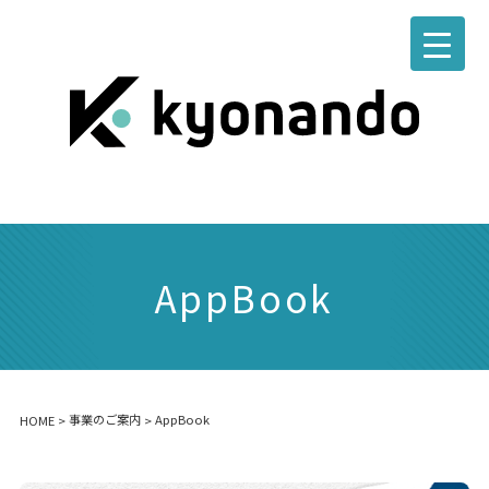
AppBook
事業のご案内
AppBook
HOME
>
>