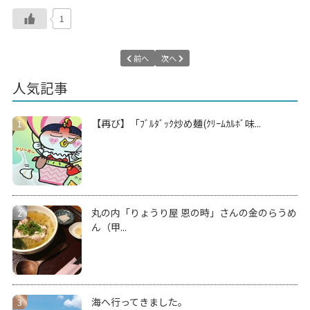
1
前へ
次へ
人気記事
【再び】「ﾌﾞﾙﾀﾞｯｸ炒め麺(ｸﾘｰﾑｶﾙﾎﾞ味...
丸の内「りょうり屋 恩の時」さんの金のらうめ
ん（甲...
海へ行ってきました。