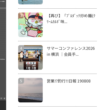
【再び】「ﾌﾞﾙﾀﾞｯｸ炒め麺(ｸ
ﾘｰﾑｶﾙﾎﾞ味...
サマーコンファレンス2026
in 横浜 ｜会員手...
営業!?釣行!!日報 190808