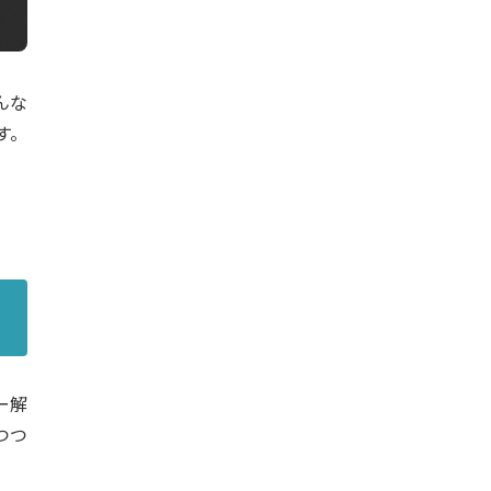
んな
す。
ー解
つつ