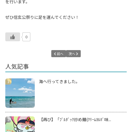
を行います。
ぜひ信玄公祭りに足を運んでください！
0
前へ
次へ
人気記事
海へ行ってきました。
【再び】「ﾌﾞﾙﾀﾞｯｸ炒め麺(ｸﾘｰﾑｶﾙﾎﾞ味...