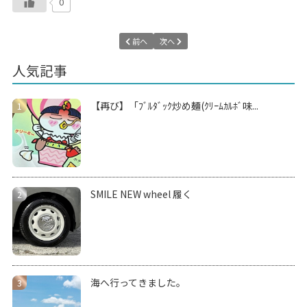
0
前へ
次へ
人気記事
【再び】「ﾌﾞﾙﾀﾞｯｸ炒め麺(ｸﾘｰﾑｶﾙﾎﾞ味...
SMILE NEW wheel 履く
海へ行ってきました。