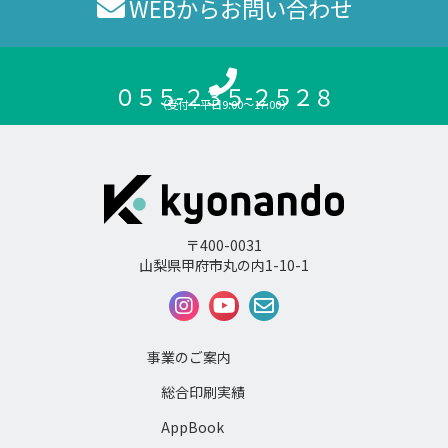
WEBからお問い合わせ
０５５-２３５-２５２８
（受付：平日9:00〜17:00）
〒400-0031
山梨県甲府市丸の内1-10-1
事業のご案内
総合印刷実績
AppBook