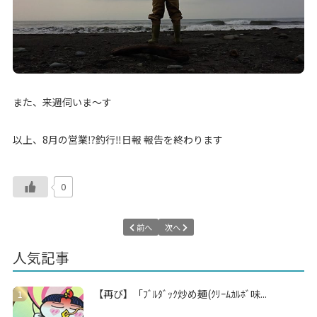
また、来週伺いま～す
以上、8月の営業⁉釣行‼日報 報告を終わります
0
前へ
次へ
人気記事
【再び】「ﾌﾞﾙﾀﾞｯｸ炒め麺(ｸﾘｰﾑｶﾙﾎﾞ味...